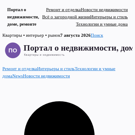
Портал о
Ремонт и отделка
Новости недвижимости
недвижимости,
Всё о загородной жизни
Интерьеры и стиль
доме, ремонте
Технологии и умные дома
Skip
Квартиры • интерьер • рынок
7 августа 2026
Поиск
to
content
Ремонт и отделка
Интерьеры и стиль
Технологии и умные
дома
News
Новости недвижимости