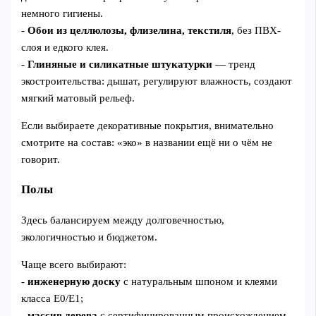
немного гигиены.
-
Обои из целлюлозы, флизелина, текстиля
, без ПВХ-
слоя и едкого клея.
-
Глиняные и силикатные штукатурки
— тренд
экостроительства: дышат, регулируют влажность, создают
мягкий матовый рельеф.
Если выбираете декоративные покрытия, внимательно
смотрите на состав: «эко» в названии ещё ни о чём не
говорит.
Полы
Здесь балансируем между долговечностью,
экологичностью и бюджетом.
Чаще всего выбирают:
-
инженерную доску
с натуральным шпоном и клеями
класса Е0/Е1;
-
массив дерева
с сертифицированным происхождением