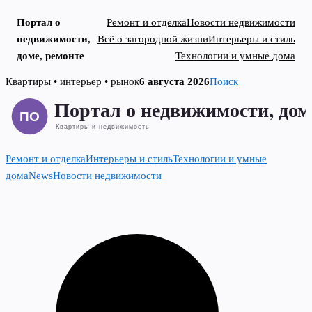
Портал о
Ремонт и отделка
Новости недвижимости
недвижимости,
Всё о загородной жизни
Интерьеры и стиль
доме, ремонте
Технологии и умные дома
Skip
Квартиры • интерьер • рынок
6 августа 2026
Поиск
to
content
Ремонт и отделка
Интерьеры и стиль
Технологии и умные
дома
News
Новости недвижимости