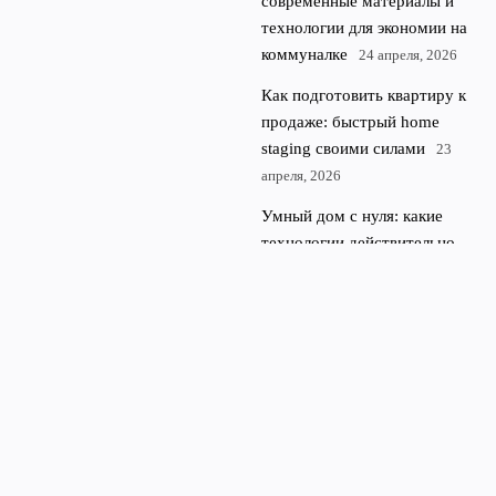
современные материалы и
технологии для экономии на
коммуналке
24 апреля, 2026
Как подготовить квартиру к
продаже: быстрый home
staging своими силами
23
апреля, 2026
Умный дом с нуля: какие
технологии действительно
полезны и на что не
тратиться
22 апреля, 2026
© 2026 Портал о недвижимости, доме,
Квартиры и
ремонте
недвижимость