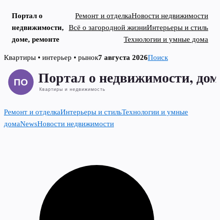
Портал о
Ремонт и отделка
Новости недвижимости
недвижимости,
Всё о загородной жизни
Интерьеры и стиль
доме, ремонте
Технологии и умные дома
Skip
Квартиры • интерьер • рынок
7 августа 2026
Поиск
to
content
Ремонт и отделка
Интерьеры и стиль
Технологии и умные
дома
News
Новости недвижимости