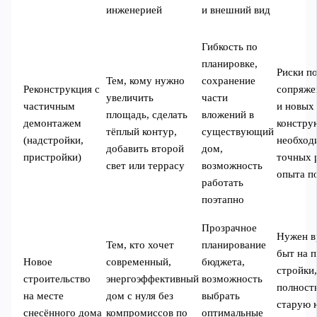
инженерией
и внешний вид
Гибкость по
планировке,
Риски п
Тем, кому нужно
сохранение
Реконструкция с
сопряже
увеличить
части
частичным
и новых
площадь, сделать
вложений в
демонтажем
констру
тёплый контур,
существующий
(надстройки,
необход
добавить второй
дом,
пристройки)
точных 
свет или террасу
возможность
опыта п
работать
поэтапно
Прозрачное
Нужен в
Тем, кто хочет
планирование
быт на 
Новое
современный,
бюджета,
стройки
строительство
энергоэффективный
возможность
полност
на месте
дом с нуля без
выбрать
старую 
снесённого дома
компромиссов по
оптимальные