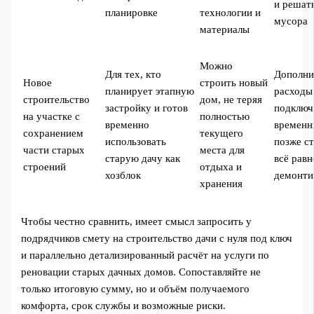
и решат
планировке
технологии и
мусора
материалы
Можно
Для тех, кто
Дополни
Новое
строить новый
планирует этапную
расходы
строительство
дом, не теряя
застройку и готов
подключ
на участке с
полностью
временно
временн
сохранением
текущего
использовать
позже с
части старых
места для
старую дачу как
всё равн
строений
отдыха и
хозблок
демонти
хранения
Чтобы честно сравнить, имеет смысл запросить у
подрядчиков смету на строительство дачи с нуля под ключ
и параллельно детализированный расчёт на услуги по
реновации старых дачных домов. Сопоставляйте не
только итоговую сумму, но и объём получаемого
комфорта, срок службы и возможные риски.