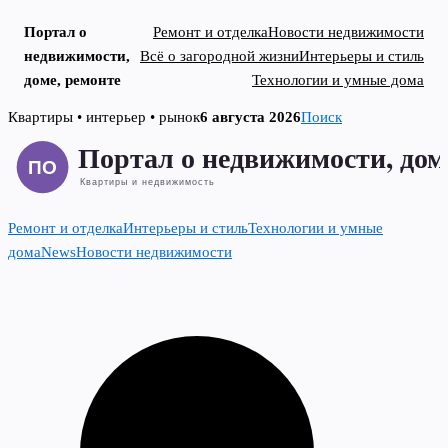
Портал о
Ремонт и отделка
Новости недвижимости
недвижимости,
Всё о загородной жизни
Интерьеры и стиль
доме, ремонте
Технологии и умные дома
Skip
Квартиры • интерьер • рынок
6 августа 2026
Поиск
to
content
Ремонт и отделка
Интерьеры и стиль
Технологии и умные
дома
News
Новости недвижимости