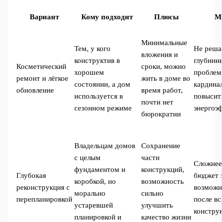
Вариант
Кому подходит
Плюсы
М
Минимальные
Тем, у кого
Не реша
вложения и
конструктив в
глубинн
Косметический
сроки, можно
хорошем
проблем
ремонт и лёгкое
жить в доме во
состоянии, а дом
кардина
обновление
время работ,
используется в
повысит
почти нет
сезонном режиме
энергоэ
бюрократии
Владельцам домов
Сохранение
с целым
части
Сложнее
фундаментом и
конструкций,
Глубокая
бюджет 
коробкой, но
возможность
реконструкция с
возможн
морально
сильно
перепланировкой
после в
устаревшей
улучшить
констру
планировкой и
качество жизни